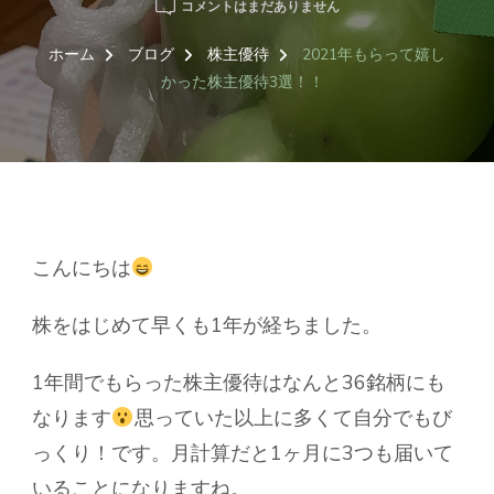
2021
コメントはまだありません
年
も
ホーム
ブログ
株主優待
2021年もらって嬉し
ら
かった株主優待3選！！
っ
て
嬉
し
か
っ
た
株
こんにちは
主
優
株をはじめて早くも1年が経ちました。
待
3
選！！
1年間でもらった株主優待はなんと36銘柄にも
へ
なります
思っていた以上に多くて自分でもび
の
っくり！です。月計算だと1ヶ月に3つも届いて
いることになりますね。