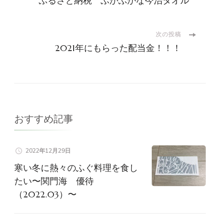
ふるさと納税 ふかふかな今治タオル
稿
ナ
次の投稿
2021年にもらった配当金！！！
ビ
ゲ
ー
おすすめ記事
シ
2022年12月29日
ョ
寒い冬に熱々のふぐ料理を食し
たい〜関門海 優待
ン
（2022.03）〜