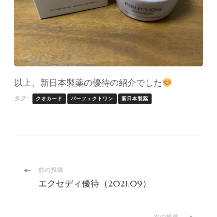
以上、新日本製薬の優待の紹介でした
タグ:
クオカード
パーフェクトワン
新日本製薬
投
前の投稿
エクセディ優待（2021.09）
稿