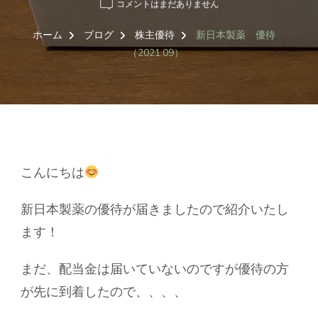
新
コメントはまだありません
日
本
ホーム
ブログ
株主優待
新日本製薬 優待
製
（2021.09）
薬
優
待
（2021.09）
へ
の
こんにちは
新日本製薬の優待が届きましたので紹介いたし
ます！
まだ、配当金は届いていないのですが優待の方
が先に到着したので、、、、