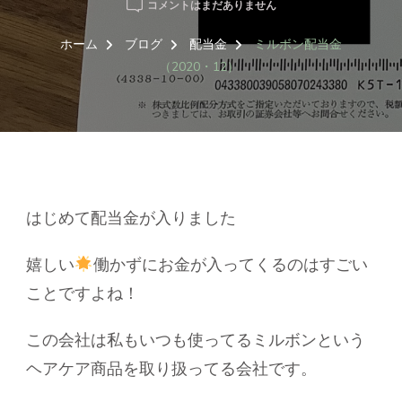
ミ
コメントはまだありません
ル
ボ
ホーム
ブログ
配当金
ミルボン配当金
ン
（2020・12）
配
当
金
（2020・
12）
へ
の
はじめて配当金が入りました
嬉しい
働かずにお金が入ってくるのはすごい
ことですよね！
この会社は私もいつも使ってるミルボンという
ヘアケア商品を取り扱ってる会社です。